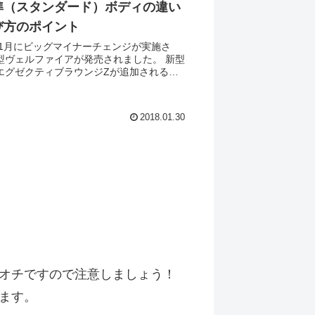
準（スタンダード）ボディの違い
び方のポイント
8年1月にビッグマイナーチェンジが実施さ
型ヴェルファイアが発売されました。 新型
エグゼクティブラウンジZが追加されるな
期型でもラインアップされていたエアロボ
レードがさらに充実しています。 このペ
、エ...
2018.01.30
オチですので注意しましょう！
ます。