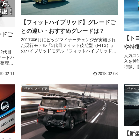
【フィットハイブリッド】グレードご
との違い・おすすめグレードは？
ードご
【ト
2017年6月にビッグマイナーチェンジが実施され
？
た現行モデル『3代目フィット後期型（FIT3）』
や特
のハイブリッドモデル『フィットハイブリッド』
し2代目
人気コ
のグレードについて解説しています。 グレードご
入を検
との違いや特徴、おすすめグレードや選び方な
を整理・
特徴、
ど、フィ...
めなのか
介しています。 グレー
19.02.11
2018.02.08
 グ
レード
ードの「S
ヴェルファイア
ヴェル
【新