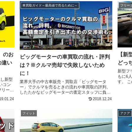
車買取ガイド～最高値で売るために～
フリー
』のお
【新
ビッグモーターの車買取の流れ・評判
の違い
どっ
は？※クルマ売却で失敗しないため
新型フ
に！
もに6
施し新型
す。 このページでは6人乗りと7人乗りの違いや特
業界大手の中古車販売・買取店「ビッグモータ
徴、そ
ー」でクルマを売るときの流れや車買取の評判、
フリード
どちら
したたかなビッグモーターの査定スタッフに負け
乗りと..
ないための交渉術など、ビッグモーターで車買取
19.01.24
2018.12.24
の違い、
を失敗しないためのお役立ち情報を掲載していま
す。 ビッグモーター...
フィット
アクア