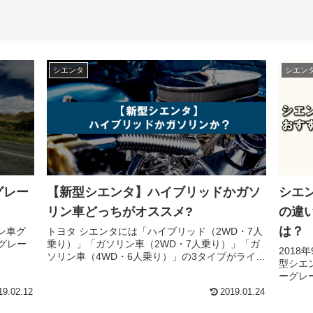
シエンタ
シエン
グレー
【新型シエンタ】ハイブリッドかガソ
シエ
リン車どっちがオススメ?
の違
は？
ン車グ
トヨタ シエンタには「ハイブリッド（2WD・7人
グレー
乗り）」「ガソリン車（2WD・7人乗り）」「ガ
2018
ソリン車（4WD・6人乗り）」の3タイプがライン
型シエンタ。 特別仕様車「G
アップされています。 ここではそれぞれの違いや
ーグレ
特徴を整理し、実際に乗ってみたときの乗り心...
れるなど
19.02.12
2019.01.24
トドアに