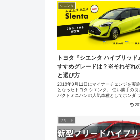
シエンタ
トヨタ『シエンタ ハイブリッド
すすめグレードは？※それぞれ
と選び方
2018年9月11日にマイナーチェンジを実
となったトヨタ シエンタ。 使い勝手の良いコン
パクトミニバンの人気車種としてホンダ 
と並んでよく売れています。 ここではシエンタハ
20
イブリッドのグレードの種類やそれぞれ
どの...
フリード