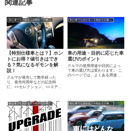
関連記事
初心者でも分かる！※初めての車の買い方・選び方
初心者でも分かる！※初めての車の買い方・選び方
【特別仕様車とは？】ホン
車の用途・目的に応じた車
トにお得？値引きはでき
選びのポイント
る？気になるギモンを解
クルマの使用用途や目的によっ
説！
て車の選び方は変わります。 こ
のページでは、よくある用途や
クルマが発売して数年経った
目的ごとに最適な車選びのポイ
り、発売何周年などの記念時
ントやおすすめ車種を紹介して
に、○○セレクション、○○エディ
います。 近所へのお買い物など
ションのような名称がついた特
ちょっとしたお出かけ・街乗り
別仕様車というグレードが発売
が中心 主に街中やちょっと郊...
されることがあります。 このペ
初心者でも分かる！※初めての車の買い方・選び方
初心者でも分かる！※初めての車の買い方・選び方
ージでは、特別仕様車とはどん
なものか？いつどんなタイミン
グで出るのか？...