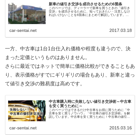
新車の値引き交渉を成功させるための6箇条
このページでは、ディーラーで新車を買うときの「値引き
交渉」を成功させるために、知っておきたい・注意しなけ
ればいけないことを6箇条にまとめて解説しています。お
店・営業マンの選び方新車はどこで買うのが安くなる？新
車を購入できるお店は、...
car-sentai.net
2017.03.18
一方、中古車は1台1台仕入れ価格や程度も違うので、決
まった定価というものはありません。
さらに最近ではネットで簡単に価格比較ができることもあ
り、表示価格がすでにギリギリの場合もあり、新車と違っ
て値引き交渉の難易度は高めです。
中古車購入時に失敗しない値引き交渉術～中古車
を安く買うために～
このページではできるだけ中古車をお得に買うために「中
古車を安く買うノウハウ」「中古車の値引き交渉術」を解
説しています。中古車を安く買うために！中古車の値引き
交渉を頑張る前に、まずは中古車をできるだけ安く買うに
はどうすればいいのか？を考え...
car-sentai.net
2015.03.16