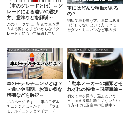
【車のグレードとは】～グ
車にはどんな種類がある
レードによる違いや選び
の？
方、意味などを解説～
初めて車を買う方、車にはあま
このページでは、初めて車を購
り詳しくないという方向けに、
入する際にとまどいがちな「グ
セダンやミニバンなど車のボデ
レード」について解説していま
ィタイプごとの解説や、駆動方
す。 グレードとは何か？という
式やエンジン、普通自動車と軽
基本的なことから、グレードご
自動車など車の様々な種類につ
との違いや意味、またグレード
いて解説しています。車を選ぶ
初心者でも分かる！※初めての車の買い方・選び方
初心者でも分かる！※初めての車の買い方・選び方
を選ぶときのポイントなどを解
前に車にはどんな種類があるの
説しています。 グレードとは？
かを知っておきましょう。
...
車のモデルチェンジとは？
自動車メーカーの種類とそ
～違いや周期、お買い得な
れぞれの特徴～国産車編～
時期などを解説～
初めて車を買う、選ぶという
方、あまり車に詳しくないとい
このページでは、「車のモデル
う方向けに国産車の自動車メー
チェンジとは何か？」、「フル
カーの種類とそれぞれの特徴を
モデルチェンジとマイナーチェ
解説しています。自動車メーカ
ンジとの違いは？」などの基本
ーはそれぞれに特色があります
的なことから、モデルチェンジ
ので、メーカーを決めてから欲
のタイミングを活用してお得に
しい車を選ぶのでもいいです。
車を買う方法を解説していま