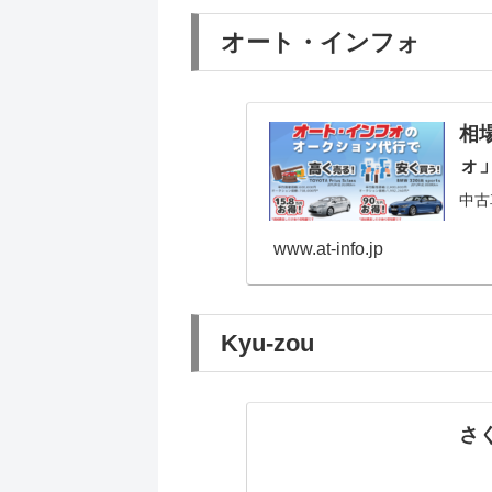
オート・インフォ
相
ォ
中古
www.at-info.jp
Kyu-zou
さ