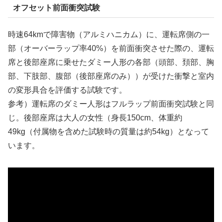
オフセット前面衝突試験
時速64kmで障害物（アルミハニカム）に、運転席側の一
部（オーバーラップ率40%）を前面衝突させた際の、運転
席と後部座席に乗せたダミー人形の各部（頭部、頚部、胸
部、下肢部、腹部（後部座席のみ））が受けた衝撃と室内
の変形具合を評価する試験です。
参考）運転席のダミー人形はフルラップ前面衝突試験と同
じ。後部座席は大人の女性（身長150cm、体重約
49kg（付属物を含めた試験時の質量は約54kg）となって
います。