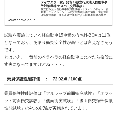
ァイブスター賞』発表！/独立行政法人自動車事
故対策機構 ナスバ（交通事故）
独立行政法人自動車事故対策機構（ナスバ）のサイト、自
動車・チャイルドシートの安全性能評価の情報、運行管理
者等指導講習、運転者適性診断による自動車事故の発生防
止、介護料の支給、育成資金の貸付、家庭相談など自動車
www.nasva.go.jp
事故被害者や交通遺児への支援等役立つ情報を掲載してい
ます。
試験を実施している軽自動車15車種のうちN-BOXは11位
となっており、あまり衝突安全性が高いとは言えなさそう
です。
とはいえ、一昔前のペラペラの軽自動車に比べたら格段に
丈夫になってますけどね・・・。
乗員保護性能評価 ： 72.02点 / 100点
乗員保護性能評価は「フルラップ前面衝突試験」「オフセ
ット前面衝突試験」「側面衝突試験」「後面衝突頚部保護
性能試験」の4つの試験が実施されています。