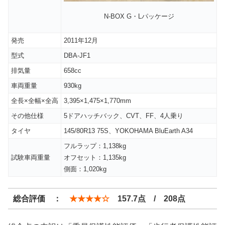
N-BOX G・Lパッケージ
発売
2011年12月
型式
DBA-JF1
排気量
658cc
車両重量
930kg
全長×全幅×全高
3,395×1,475×1,770mm
その他仕様
5ドアハッチバック、CVT、FF、4人乗り
タイヤ
145/80R13 75S、YOKOHAMA BluEarth A34
フルラップ：1,138kg
試験車両重量
オフセット：1,135kg
側面：1,020kg
総合評価 ：
★★★★☆
157.7点 / 208点