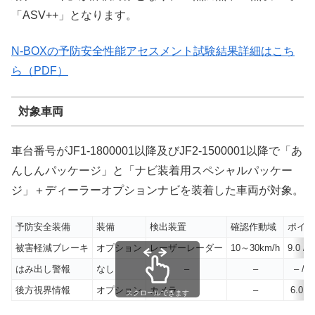
「ASV++」となります。
N-BOXの予防安全性能アセスメント試験結果詳細はこち
ら（PDF）
対象車両
車台番号がJF1-1800001以降及びJF2-1500001以降で「あ
んしんパッケージ」と「ナビ装着用スペシャルパッケー
ジ」＋ディーラーオプションナビを装着した車両が対象。
予防安全装備
装備
検出装置
確認作動域
ポイン
被害軽減ブレーキ
オプション
レーザーレーダー
10～30km/h
9.0 / 3
はみ出し警報
なし
–
–
– / 8
後方視界情報
オプション
カメラ
–
6.0 / 
スクロールできます